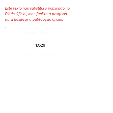
Este texto não substitui o publicado no
Diário Oficial, mas facilita a pesquisa
para localizar a publicação oficial.
Número do Diário:
13526
Página da Publicação:
432
Data da Publicação:
4 de maio de 2023
Órgão:
Gab. Prefeito(a)