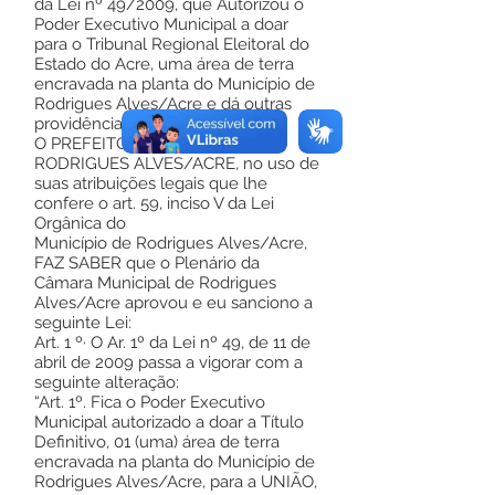
da Lei nº 49/2009, que Autorizou o
Poder Executivo Municipal a doar
para o Tribunal Regional Eleitoral do
Estado do Acre, uma área de terra
encravada na planta do Município de
Rodrigues Alves/Acre e dá outras
providências”.
O PREFEITO MUNICIPAL DE
RODRIGUES ALVES/ACRE, no uso de
suas atribuições legais que lhe
confere o art. 59, inciso V da Lei
Orgânica do
Município de Rodrigues Alves/Acre,
FAZ SABER que o Plenário da
Câmara Municipal de Rodrigues
Alves/Acre aprovou e eu sanciono a
seguinte Lei:
Art. 1 º· O Ar. 1º da Lei nº 49, de 11 de
abril de 2009 passa a vigorar com a
seguinte alteração:
“Art. 1º. Fica o Poder Executivo
Municipal autorizado a doar a Título
Definitivo, 01 (uma) área de terra
encravada na planta do Município de
Rodrigues Alves/Acre, para a UNIÃO,