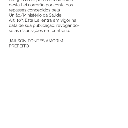
desta Lei correrão por conta dos
repasses concedidos pela
União/Ministério da Saúde.
Art. 10º. Esta Lei entra em vigor na
data de sua publicação, revogando-
se as disposições em contrário.
JAILSON PONTES AMORIM
PREFEITO
GABINETE DO PREFEITO
MUNICIPAL DE RODRIGUES ALVES,
ESTADO DO ACRE, EM 22 DE
SETEMBRO DE 2023.
Este texto não substitui o publicado no
Diário Oficial, mas facilita a pesquisa
para localizar a publicação oficial.
Número do Diário:
13622