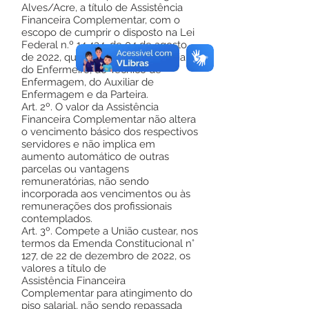
Alves/Acre, a título de Assistência
Financeira Complementar, com o
escopo de cumprir o disposto na Lei
Federal n.º 14.434, de 04 de agosto
de 2022, que instituiu o piso salarial
do Enfermeiro, do Técnico de
Enfermagem, do Auxiliar de
Enfermagem e da Parteira.
Art. 2º. O valor da Assistência
Financeira Complementar não altera
o vencimento básico dos respectivos
servidores e não implica em
aumento automático de outras
parcelas ou vantagens
remuneratórias, não sendo
incorporada aos vencimentos ou às
remunerações dos profissionais
contemplados.
Art. 3º. Compete a União custear, nos
termos da Emenda Constitucional n°
127, de 22 de dezembro de 2022, os
valores a título de
Assistência Financeira
Complementar para atingimento do
piso salarial, não sendo repassada