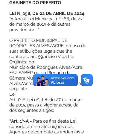
GABINETE DO PREFEITO
LEI N. 298, DE 02 DE ABRIL DE 2024.
“Altera a Lei Municipal nº 168, de 27
de março de 2015 e dá outras
providências. ”
O PREFEITO MUNICIPAL DE
RODRIGUES ALVES/ACRE, no uso de
suas atribuições legais que lhe
confere o art. 59, inciso V da Lei
Orgânica do
Município de Rodrigues Alves/Acre,
FAZ SABER que o Plenário da
Câmara Municipal de Rodrigues
Alves/Acre aprovou e eu sanciono a
seguinte
Lei:
Art. 1º A Lei nº 168, de 27 de março
de 2015, passa a vigorar acrescida
dos seguintes artigos:
.............................
“Art. 1º-A -
Para os fins desta Lei,
consideram-se atribuições dos
Agentes de combate às endemias e