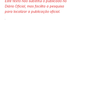
Este texto não substitui o publicado no
Diário Oficial, mas facilita a pesquisa
para localizar a publicação oficial.
Número do Diário:
13749
Página da Publicação:
174
Data da Publicação:
9 de abril de 2024
Órgão:
Gab. Prefeito(a)