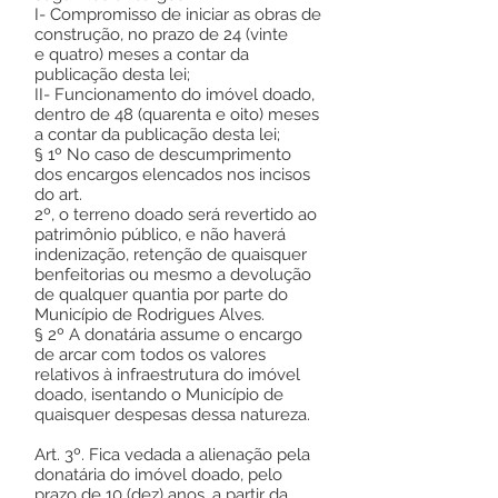
I- Compromisso de iniciar as obras de
construção, no prazo de 24 (vinte
e quatro) meses a contar da
publicação desta lei;
II- Funcionamento do imóvel doado,
dentro de 48 (quarenta e oito) meses
a contar da publicação desta lei;
§ 1º No caso de descumprimento
dos encargos elencados nos incisos
do art.
2º, o terreno doado será revertido ao
patrimônio público, e não haverá
indenização, retenção de quaisquer
benfeitorias ou mesmo a devolução
de qualquer quantia por parte do
Município de Rodrigues Alves.
§ 2º A donatária assume o encargo
de arcar com todos os valores
relativos à infraestrutura do imóvel
doado, isentando o Município de
quaisquer despesas dessa natureza.
Art. 3º. Fica vedada a alienação pela
donatária do imóvel doado, pelo
prazo de 10 (dez) anos, a partir da