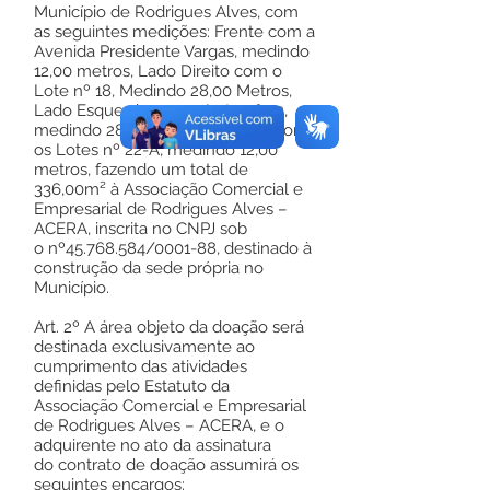
Município de Rodrigues Alves, com
as seguintes medições: Frente com a
Avenida Presidente Vargas, medindo
12,00 metros, Lado Direito com o
Lote nº 18, Medindo 28,00 Metros,
Lado Esquerdo com o Lote nº 22,
medindo 28,00 metros, Fundos com
os Lotes nº 22-A, medindo 12,00
metros, fazendo um total de
336,00m² à Associação Comercial e
Empresarial de Rodrigues Alves –
ACERA, inscrita no CNPJ sob
o nº45.768.584/0001-88, destinado à
construção da sede própria no
Município.
Art. 2º A área objeto da doação será
destinada exclusivamente ao
cumprimento das atividades
definidas pelo Estatuto da
Associação Comercial e Empresarial
de Rodrigues Alves – ACERA, e o
adquirente no ato da assinatura
do contrato de doação assumirá os
seguintes encargos: