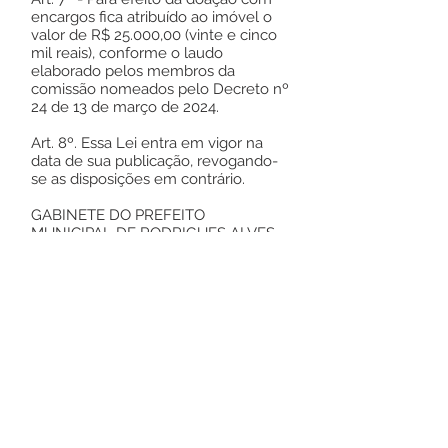
encargos fica atribuído ao imóvel o
valor de R$ 25.000,00 (vinte e cinco
mil reais), conforme o laudo
elaborado pelos membros da
comissão nomeados pelo Decreto nº
24 de 13 de março de 2024.
Art. 8º. Essa Lei entra em vigor na
data de sua publicação, revogando-
se as disposições em contrário.
GABINETE DO PREFEITO
MUNICIPAL DE RODRIGUES ALVES,
ESTADO DO ACRE, EM 08 DE ABRIL
DE 2024
Jailson Pontes de Amorim
Prefeito de Rodrigues Alves/AC
Este texto não substitui o publicado no
Diário Oficial, mas facilita a pesquisa
para localizar a publicação oficial.