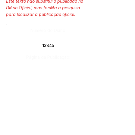
Este texto não substitui o publicado no
Diário Oficial, mas facilita a pesquisa
para localizar a publicação oficial.
Número do Diário:
13845
Página da Publicação:
113
Data da Publicação:
22 de agosto de 2024
Órgão:
Gab. Prefeito(a)