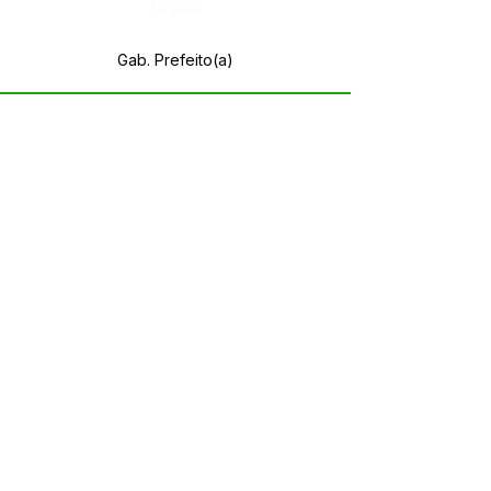
Órgão:
Gab. Prefeito(a)
SERVIÇO DE ATENDIMENTO AO CIDADÃO 
(SIC) E OUVIDORIA
Prefeitura de Rodrigues Alves - Estado do 
Acre
CNPJ 
84.306.455/0001-20
💻Acesso online: 
SIC 
| 
Fale Conosco
 | 
Ouvidoria
| 
Portal de Transparência
 | 