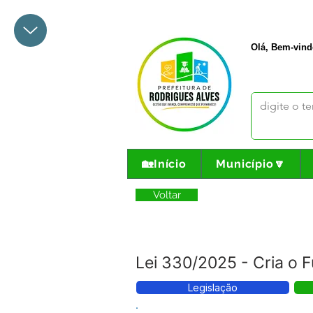
+55 68 3342-1047
prefeito@
Olá, Bem-vind
🏡Início
Município🔽
Voltar
Lei 330/2025 - Cria o 
Legislação