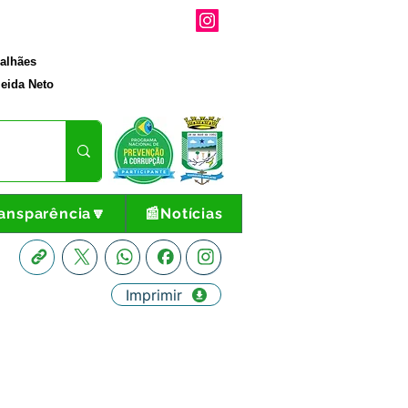
galhães
eida Neto
ansparência🔽
📰Notícias
Imprimir