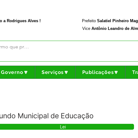
rodriguesalves.ac.gov.br
Portal da Transparência
o a Rodrigues Alves !
Prefeito
Salatiel Pinheiro Ma
Vice
Antônio Leandro de Alm
Governo🔽
Serviços🔽
Publicações🔽
Tr
Fundo Municipal de Educação
Lei