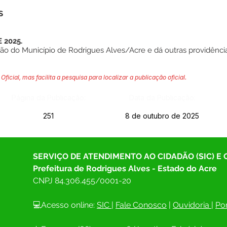
S
 2025.
ão do Município de Rodrigues Alves/Acre e dá outras providência
Oficial, mas facilita a pesquisa para localizar a publicação oficial.
Página da Publicação:
Data da Publicação:
251
8 de outubro de 2025
SERVIÇO DE ATENDIMENTO AO CIDADÃO (SIC) E
Prefeitura de Rodrigues Alves - Estado do Acre
CNPJ 
84.306.455/0001-20
💻Acesso online: 
SIC 
| 
Fale Conosco
 | 
Ouvidoria
| 
Por