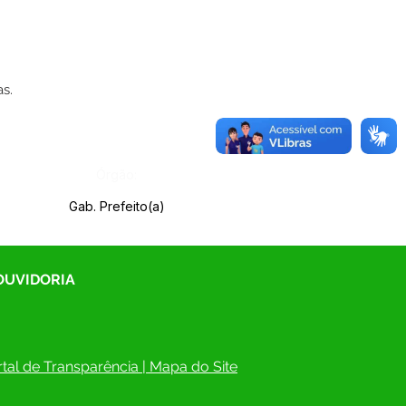
s.
Órgão:
Gab. Prefeito(a)
 OUVIDORIA
tal de Transparência
 | 
Mapa do Site