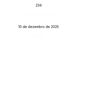
234
Data da Publicação:
10 de dezembro de 2025
Órgão:
Gab. Prefeito(a)
SERVIÇO DE ATENDIMENTO AO CIDADÃO 