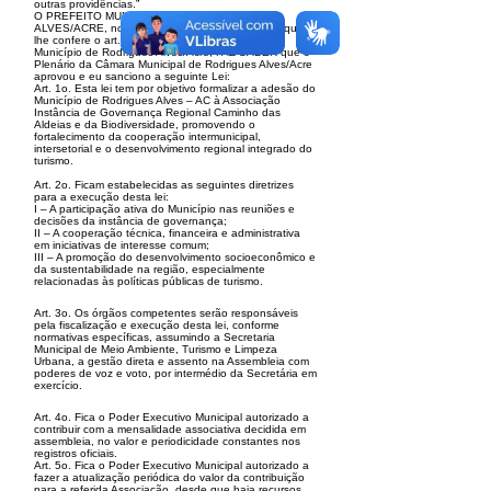
outras providências.”
O PREFEITO MUNICIPAL DE RODRIGUES
ALVES/ACRE, no uso de suas atribuições legais que
lhe confere o art. 54, inciso V da Lei Orgânica do
Município
de Rodrigues Alves/Acre, FAZ SABER que o
Plenário da Câmara Municipal de Rodrigues Alves/Acre
aprovou e eu sanciono a seguinte Lei:
Art. 1o. Esta lei tem por objetivo formalizar a adesão do
Município de Rodrigues Alves – AC à Associação
Instância de Governança Regional Caminho das
Al
deias e da Biodiversidade, promovendo o
fortalecimento da cooperação intermunicipal,
intersetorial e o desenvolvimento regional integrado do
turismo.
Art. 2o. Ficam estabelecidas as seguintes diretrizes
para a execução desta lei:
I – A participação ativa do Município nas reuniões e
decisões da instância de governança;
II – A cooperação técnica, financeira e administrativa
em iniciativas de interesse comum;
III – A promoção do desenvolvimento socioeconômico e
da sustentabilidade na região, especialmente
relacionadas às políticas públicas de turismo.
Art. 3o. Os órgãos competentes serão responsáveis
pela fiscalização e execução desta lei, conforme
normativas específicas, assumindo a Secretaria
Municipal de
Meio Ambiente, Turismo e Limpeza
Urbana, a gestão direta e assento na Assembleia com
poderes de voz e voto, por intermédio da Secretária em
exercício.
Art. 4o. Fica o Poder Executivo Municipal autorizado a
contribuir com a mensalidade associativa decidida em
assembleia, no valor e periodicidade constantes
nos
registros oficiais.
Art. 5o. Fica o Poder Executivo Municipal autorizado a
fazer a atualização periódica do valor da contribuição
para a referida Associação, desde que haja recursos