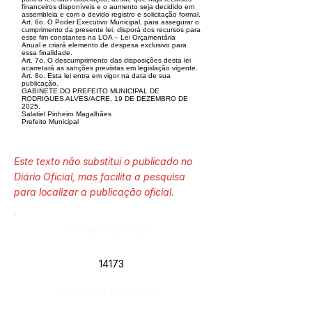
financeiros disponíveis e o aumento seja decidido em
assembleia e com o devido registro e solicitação formal.
Art. 6o. O Poder Executivo Municipal, para assegurar o
cumprimento da presente lei, disporá dos recursos para
esse fim constantes na LOA – Lei Orçamentária
Anual e criará elemento de despesa exclusivo para
essa finalidade.
Art. 7o. O descumprimento das disposições desta lei
acarretará as sanções previstas em legislação vigente.
Art. 8o. Esta lei entra em vigor na data de sua
publicação.
GABINETE DO PREFEITO MUNICIPAL DE
RODRIGUES ALVES/ACRE, 19 DE DEZEMBRO DE
2025.
Salatiel Pinheiro Magalhães
Prefeito Municipal
Este texto não substitui o publicado no
Diário Oficial, mas facilita a pesquisa
para localizar a publicação oficial.
Número do Diário:
14173
Página da Publicação: