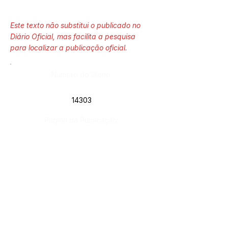
Este texto não substitui o publicado no
Diário Oficial, mas facilita a pesquisa
para localizar a publicação oficial.
Número do Diário:
14303
Página da Publicação:
121
Data da Publicação:
9 de julho de 2026
Órgão: