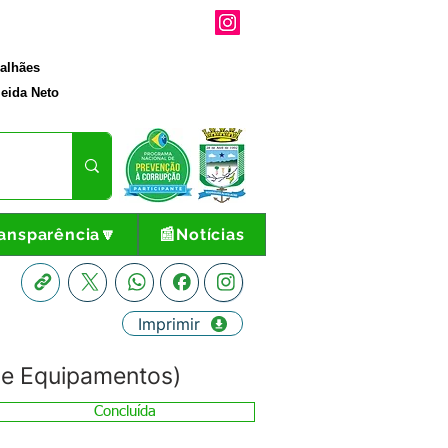
galhães
eida Neto
ansparência🔽
📰Notícias
Imprimir
 e Equipamentos)
Concluída