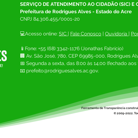
SERVIÇO DE ATENDIMENTO AO CIDADÃO (SIC) E
Prefeitura de Rodrigues Alves - Estado do Acre
CNPJ 
84.306.455/0001-20
💻Acesso online: 
SIC 
| 
Fale Conosco
 | 
Ouvidoria
| 
Por
📱Fone: +55 (68) 
3342-1176 (Jonathas Fabrício)
🏢 
Av. São José, 780, CEP 69985-000, Rodrigues Alv
📅 Segunda a sexta, das 8:00 às 14;00 (fechado aos 
📧
prefeito@rodriguesalves.ac.gov.
Ferramenta de Transparência constru
© 2009-2022. Tod