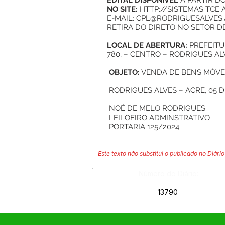
EDITAL DISPONÍVEL
A PARTIR DO
NO SITE:
HTTP://SISTEMAS
TCE 
E-MAIL:
CPL@RODRIGUESALVES.
RETIRA DO DIRETO NO SETOR D
LOCAL DE ABERTURA:
PREFEITU
780, – CENTRO – RODRIGUES ALVE
OBJETO:
VENDA DE BENS MÓVEI
RODRIGUES ALVES – ACRE, 05 D
NOÉ DE MELO RODRIGUES
LEILOEIRO ADMINSTRATIVO
PORTARIA 125/2024
Este texto não substitui o publicado no Diário 
Número do Diário:
13790