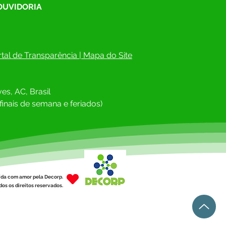
 OUVIDORIA
tal de Transparência
 | 
Mapa do Site
es, AC, Brasil
finais de semana e feriados)
ída com amor pela Decorp.
os os direitos reservados.