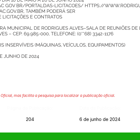
 DIA 10 DE MAIO A 26 DE JUNHO 2024
AC GOV BR/PORTALDAS-LICITACOES/
HTTPS://WWW.RODRIGU
AC.GOV.BR
, TAMBÉM PODERÁ SER
E LICITAÇÕES E CONTRATOS
RA MUNICIPAL DE RODRIGUES ALVES–SALA DE REUNIÕES DE LI
S – CEP: 69.985-000, TELEFONE: (0**68) 3342-1176
S INSERVÍVEIS (MÁQUINAS, VEÍCULOS, EQUIPAMENTOS)
E JUNHO DE 2024
Oficial, mas facilita a pesquisa para localizar a publicação oficial.
Página da Publicação:
Data da Publicação:
204
6 de junho de 2024