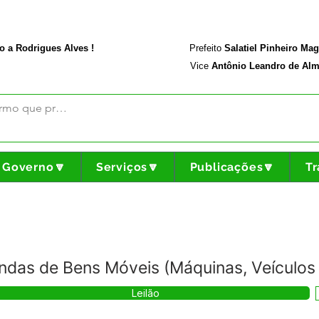
rodriguesalves.ac.gov.br
Portal da Transparência
o a Rodrigues Alves !
Prefeito
Salatiel Pinheiro Ma
Vice
Antônio Leandro de Alm
Governo🔽
Serviços🔽
Publicações🔽
Tr
ndas de Bens Móveis (Máquinas, Veículos
Leilão