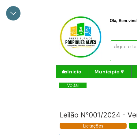
+55 68 3342-1047
prefeito@
Olá, Bem-vind
🏡Início
Município🔽
Voltar
Leilão N°001/2024 - Ve
Licitações