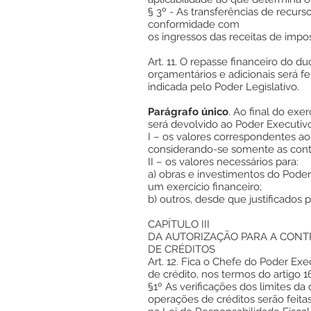
§ 3º - As transferências de recu
conformidade com
os ingressos das receitas de impo
Art. 11. O repasse financeiro do d
orçamentários e adicionais será f
indicada pelo Poder Legislativo.
Parágrafo único
. Ao final do exe
será devolvido ao Poder Executivo
I – os valores correspondentes ao 
considerando-se somente as conta
II – os valores necessários para:
a) obras e investimentos do Poder
um exercício financeiro;
b) outros, desde que justificados 
CAPÍTULO III
DA AUTORIZAÇÃO PARA A CON
DE CRÉDITOS
Art. 12. Fica o Chefe do Poder Exe
de crédito, nos termos do artigo 167
§1º As verificações dos limites da
operações de créditos serão feita