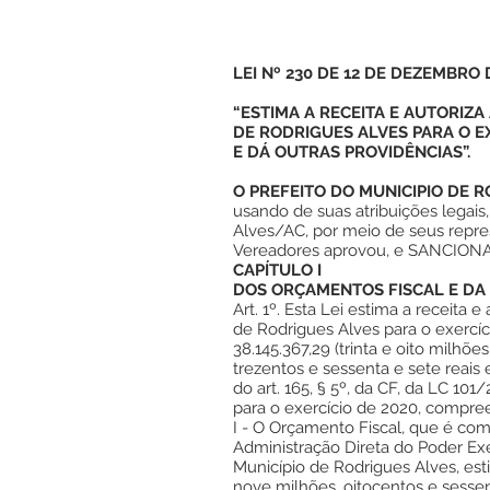
LEI Nº 230 DE 12 DE DEZEMBRO 
“ESTIMA A RECEITA E AUTORIZA
DE RODRIGUES ALVES PARA O EX
E DÁ OUTRAS PROVIDÊNCIAS”.
O PREFEITO DO MUNICIPIO DE R
usando de suas atribuições legais
Alves/AC, por meio de seus repr
Vereadores aprovou, e SANCIONA a
CAPÍTULO I
DOS ORÇAMENTOS FISCAL E DA
Art. 1º. Esta Lei estima a receita 
de Rodrigues Alves para o exercí
38.145.367,29 (trinta e oito milhõe
trezentos e sessenta e sete reais
do art. 165, § 5º, da CF, da LC 1
para o exercício de 2020, compr
I - O Orçamento Fiscal, que é co
Administração Direta do Poder Exe
Município de Rodrigues Alves, es
nove milhões, oitocentos e sessen