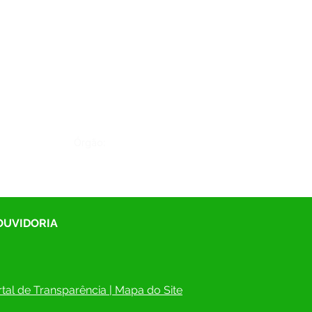
Órgão:
 OUVIDORIA
tal de Transparência
 | 
Mapa do Site