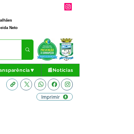
galhães
eida Neto
ansparência🔽
📰Notícias
Imprimir