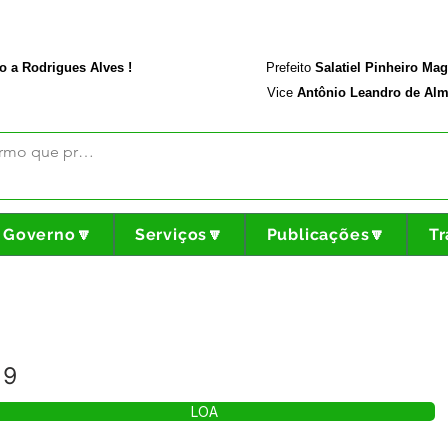
rodriguesalves.ac.gov.br
Portal da Transparência
o a Rodrigues Alves !
Prefeito
Salatiel Pinheiro Ma
Vice
Antônio Leandro de Alm
Governo🔽
Serviços🔽
Publicações🔽
Tr
19
LOA