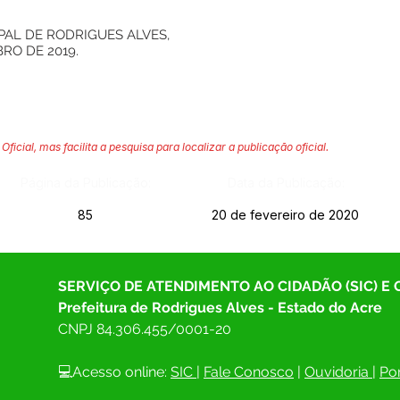
PAL DE RODRIGUES ALVES,
RO DE 2019.
Oficial, mas facilita a pesquisa para localizar a publicação oficial.
Página da Publicação:
Data da Publicação:
85
20 de fevereiro de 2020
SERVIÇO DE ATENDIMENTO AO CIDADÃO (SIC) E
Prefeitura de Rodrigues Alves - Estado do Acre
CNPJ 
84.306.455/0001-20
💻Acesso online: 
SIC 
| 
Fale Conosco
 | 
Ouvidoria
| 
Por