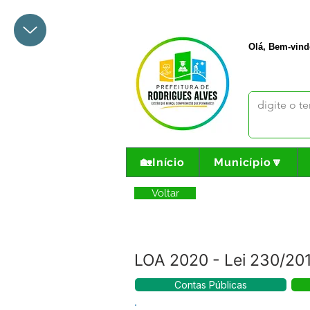
+55 68 3342-1047
prefeito@
Olá, Bem-vind
🏡Início
Município🔽
Voltar
LOA 2020 - Lei 230/20
Contas Públicas