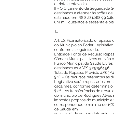
e trinta centavos); e
II - O Orçamento da Seguridade S
destinadas a atender às ações de s
estimado em R$ 8.281.268,99 (oito
um mil, duzentos e sessenta e oit
[...]
Art. 10. Fica autorizado o repasse 
do Município ao Poder Legislativo
conforme a seguir fixado:
Entidade Fonte de Recurso Repa
Câmara Municipal Livres ou Não V
Fundo Municipal de Saúde Livres
destinadas as ASPS 3.291564,56
Total de Repasse Previsto 4.563.54
§ 1º – Os recursos referentes às 
Legislativo serão repassados em p
cada mês, conforme determina o Ar
§ 2º - As transferências de recur
do município de Rodrigues Alves
impostos próprios do município e 
correspondendo o mínimo de 15% d
de Saúde em
aplicabilidade ao que determina o 