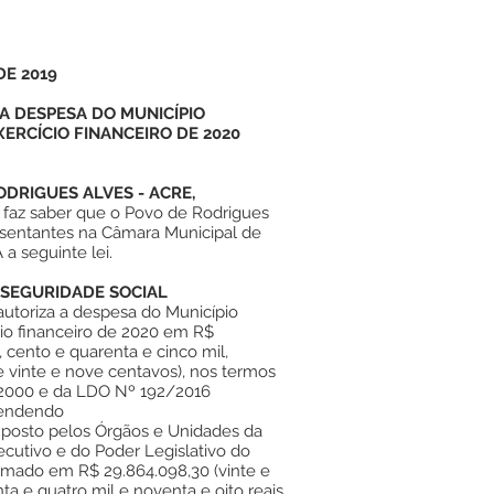
DE 2019
 A DESPESA DO MUNICÍPIO
ERCÍCIO FINANCEIRO DE 2020
ODRIGUES ALVES - ACRE,
, faz saber que o Povo de Rodrigues
esentantes na Câmara Municipal de
 seguinte lei.
 SEGURIDADE SOCIAL
e autoriza a despesa do Município
cio financeiro de 2020 em R$
s, cento e quarenta e cinco mil,
 e vinte e nove centavos), nos termos
01/2000 e da LDO Nº 192/2016
eendendo
mposto pelos Órgãos e Unidades da
cutivo e do Poder Legislativo do
timado em R$ 29.864.098,30 (vinte e
ta e quatro mil e noventa e oito reais