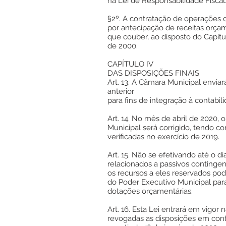
na Lei de Responsabilidade Fiscal
§2º. A contratação de operações d
por antecipação de receitas orçam
que couber, ao disposto do Capítu
de 2000.
CAPÍTULO IV
DAS DISPOSIÇÕES FINAIS
Art. 13. A Câmara Municipal envia
anterior
para fins de integração à contabil
Art. 14. No mês de abril de 2020,
Municipal será corrigido, tendo c
verificadas no exercício de 2019.
Art. 15. Não se efetivando até o di
relacionados a passivos contingent
os recursos a eles reservados pod
do Poder Executivo Municipal para
dotações orçamentárias.
Art. 16. Esta Lei entrará em vigor 
revogadas as disposições em contr