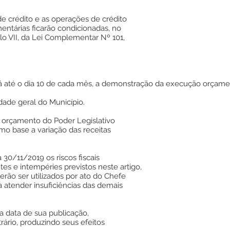
.
e crédito e as operações de crédito
entárias ficarão condicionadas, no
lo VII, da Lei Complementar Nº 101,
rá até o dia 10 de cada mês, a demonstração da execução orçamen
idade geral do Município.
 o orçamento do Poder Legislativo
omo base a variação das receitas
a 30/11/2019 os riscos fiscais
es e intempéries previstos neste artigo,
erão ser utilizados por ato do Chefe
 atender insuficiências das demais
na data de sua publicação,
ário, produzindo seus efeitos