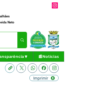
galhães
eida Neto
ansparência🔽
📰Notícias
Imprimir