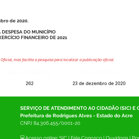
mbro de 2020.
A DESPESA DO MUNICÍPIO
ERCÍCIO FINANCEIRO DE 2021
Oficial, mas facilita a pesquisa para localizar a publicação oficial.
Página da Publicação:
Data da Publicação:
262
23 de dezembro de 2020
SERVIÇO DE ATENDIMENTO AO CIDADÃO (SIC) E
Prefeitura de Rodrigues Alves - Estado do Acre
CNPJ 
84.306.455/0001-20
💻Acesso online: 
SIC 
| 
Fale Conosco
 | 
Ouvidoria
| 
Por