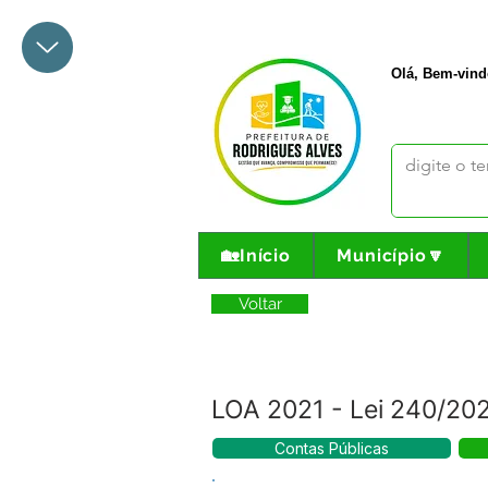
+55 68 3342-1047
prefeito@
Olá, Bem-vind
🏡Início
Município🔽
Voltar
LOA 2021 - Lei 240/20
Contas Públicas