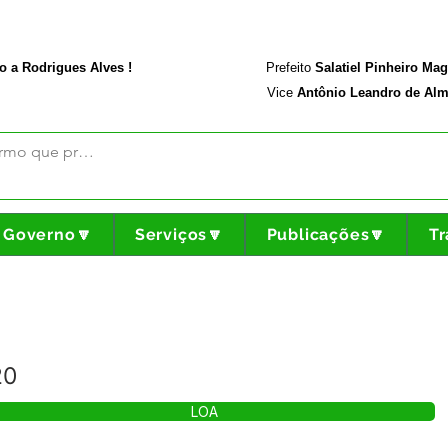
rodriguesalves.ac.gov.br
Portal da Transparência
o a Rodrigues Alves !
Prefeito
Salatiel Pinheiro Ma
Vice
Antônio Leandro de Alm
Governo🔽
Serviços🔽
Publicações🔽
Tr
20
LOA