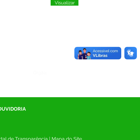
Visualizar
Órgão:
 OUVIDORIA
tal de Transparência
 | 
Mapa do Site