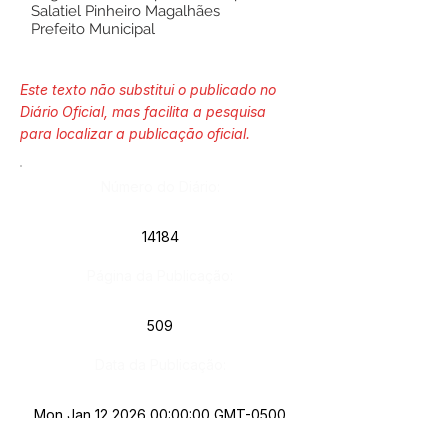
Salatiel Pinheiro Magalhães
Prefeito Municipal
Este texto não substitui o publicado no
Diário Oficial, mas facilita a pesquisa
para localizar a publicação oficial.
Número do Diário:
14184
Página da Publicação:
509
Data da Publicação:
Mon Jan
12 2026 00
:00:00 GMT-0500
(Acre Standard Time)