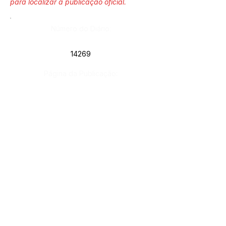
para localizar a publicação oficial.
Número do Diário:
14269
Página da Publicação:
222
Data da Publicação:
20 de maio de 2026
Órgão: