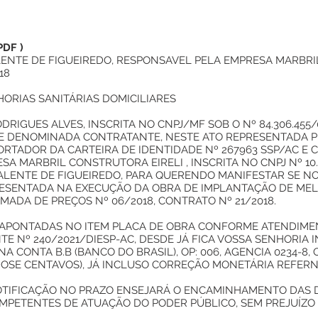
PDF
)
LENTE DE FIGUEIREDO, RESPONSAVEL PELA EMPRESA MARBRI
18
ORIAS SANITÁRIAS DOMICILIARES
RIGUES ALVES, INSCRITA NO CNPJ/MF SOB O Nº 84.306.455/0
TE DENOMINADA CONTRATANTE, NESTE ATO REPRESENTADA PE
RTADOR DA CARTEIRA DE IDENTIDADE Nº 267963 SSP/AC E CPF
SA MARBRIL CONSTRUTORA EIRELI , INSCRITA NO CNPJ Nº 10.
ALENTE DE FIGUEIREDO, PARA QUERENDO MANIFESTAR SE NO 
RESENTADA NA EXECUÇÃO DA OBRA DE IMPLANTAÇÃO DE MEL
MADA DE PREÇOS Nº 06/2018, CONTRATO Nº 21/2018.
 APONTADAS NO ITEM PLACA DE OBRA CONFORME ATENDIMEN
E Nº 240/2021/DIESP-AC, DESDE JÁ FICA VOSSA SENHORIA
 CONTA B.B (BANCO DO BRASIL), OP: 006, AGENCIA 0234-8, O 
DOSE CENTAVOS), JÁ INCLUSO CORREÇÃO MONETÁRIA REFERNT
TIFICAÇÃO NO PRAZO ENSEJARÁ O ENCAMINHAMENTO DAS D
MPETENTES DE ATUAÇÃO DO PODER PÚBLICO, SEM PREJUÍZO