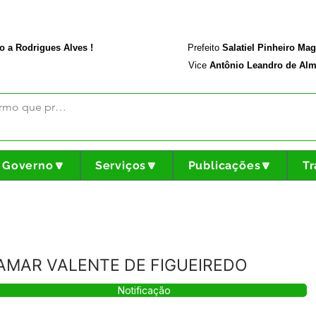
rodriguesalves.ac.gov.br
Portal da Transparência
o a Rodrigues Alves !
Prefeito
Salatiel Pinheiro Ma
Vice
Antônio Leandro de Alm
Governo🔽
Serviços🔽
Publicações🔽
Tr
IBAMAR VALENTE DE FIGUEIREDO
Notificação