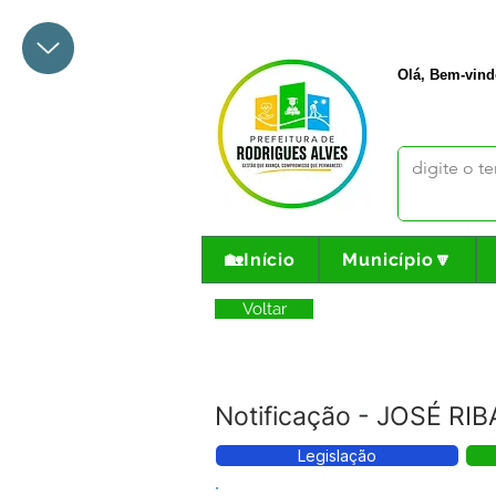
+55 68 3342-1047
prefeito@
Olá, Bem-vind
🏡Início
Município🔽
Voltar
Notificação - JOSÉ R
Legislação