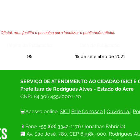
Oficial, mas facilita a pesquisa para localizar a publicação oficial.
Página da Publicação:
Data da Publicação:
95
15 de setembro de 2021
SERVIÇO DE ATENDIMENTO AO CIDADÃO (SIC) E
Prefeitura de Rodrigues Alves - Estado do Acre
CNPJ 
84.306.455/0001-20
💻Acesso online: 
SIC 
| 
Fale Conosco
 | 
Ouvidoria
| 
Por
📱Fone: +55 (68) 
3342-1176 (Jonathas Fabrício)
🏢 
Av. São José, 780, CEP 69985-000, Rodrigues Alv