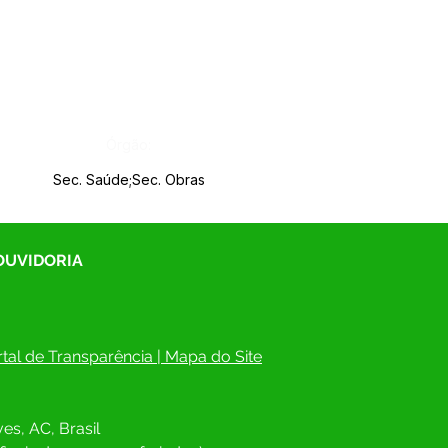
Órgão:
Sec. Saúde;Sec. Obras
 OUVIDORIA
tal de Transparência
 | 
Mapa do Site
es, AC, Brasil