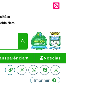
galhães
eida Neto
ansparência🔽
📰Notícias
Imprimir