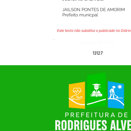
JAILSON PONTES DE AMORIM
Prefeito municpal
Este texto não substitui o publicado no Diário 
Número do Diário:
13127