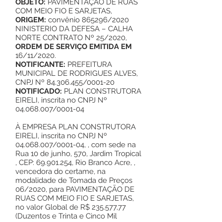
OBJETO:
PAVIMENTAÇÃO DE RUAS
COM MEIO FIO E SARJETAS,
ORIGEM:
convênio 865296/2020
NINISTERIO DA DEFESA – CALHA
NORTE CONTRATO Nº 25/2020,
ORDEM DE SERVIÇO EMITIDA EM
16/11/2020.
NOTIFICANTE:
PREFEITURA
MUNICIPAL DE RODRIGUES ALVES,
CNPJ Nº
84.306.455
/0001-20
NOTIFICADO:
PLAN CONSTRUTORA
EIRELI, inscrita no CNPJ Nº
04.068.007
/0001-04
À EMPRESA PLAN CONSTRUTORA
EIRELI, inscrita no CNPJ Nº
04.068.007
/0001-04, , com sede na
Rua 10 de junho, 570, Jardim Tropical
, CEP:
69.901.254
, Rio Branco Acre, ,
vencedora do certame, na
modalidade de Tomada de Preços
06/2020, para PAVIMENTAÇÃO DE
RUAS COM MEIO FIO E SARJETAS,
no valor Global de R$ 235.577,77
(Duzentos e Trinta e Cinco Mil