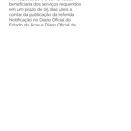
beneficiaria dos serviços requeridos
em um prazo de 05 dias uteis a
contar da publicação da referida
Notificação no Diário Oficial do
Estado do Acre e Diário Oficial da
União. Todavia se não houver
manifestação da Contratada
proceda-se a abertura de
procedimento administrativo, para a
aplicação do
que se entender de direito.
Gabinete do Prefeito Municipal de
Rodrigues Alves -Acre , 04/01/2022
JAILSON PONTES DE AMORIM
PREFEITO MUNICIPAL
Este texto não substitui o publicado no
Diário Oficial, mas facilita a pesquisa
para localizar a publicação oficial.