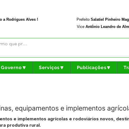
rodriguesalves.ac.gov.br
Portal da Transparência
o a Rodrigues Alves !
Prefeito
Salatiel Pinheiro Ma
Vice
Antônio Leandro de Alm
Governo🔽
Serviços🔽
Publicações🔽
Tr
as, equipamentos e implementos agrícola
ntos e implementos agrícolas e rodoviários novos, dest
ra produtiva rural.