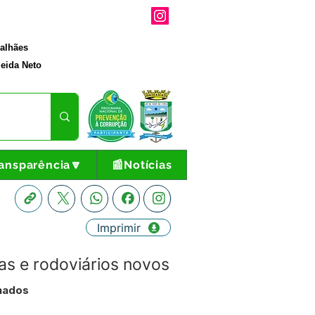
galhães
eida Neto
ansparência🔽
📰Notícias
Imprimir
s e rodoviários novos
inados