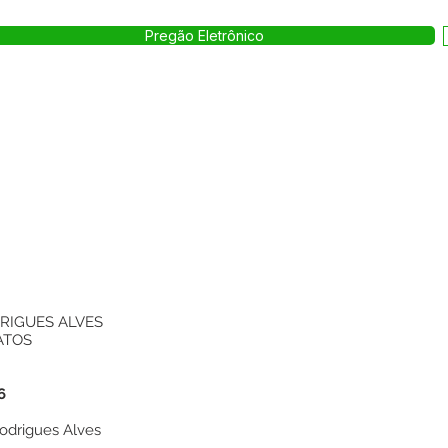
Pregão Eletrônico
RIGUES ALVES
ATOS
6
Rodrigues Alves