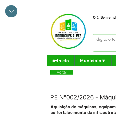
+55 68 3342-1047
prefeito@
Olá, Bem-vind
🏡Início
Município🔽
Voltar
PE N°002/2026 - Máquin
Aquisição de máquinas, equipame
ao fortalecimento da infraestrutu