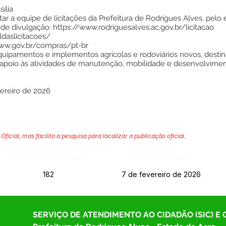
ília
r a equipe de licitações da Prefeitura de Rodrigues Alves, pelo 
 de divulgação: https://www.rodriguesalves.ac.gov.br/licitacao
aldaslicitacoes/
www.gov.br/compras/pt-br
uipamentos e implementos agrícolas e rodoviários novos, destin
ao apoio às atividades de manutenção, mobilidade e desenvolvime
vereiro de 2026
Oficial, mas facilita a pesquisa para localizar a publicação oficial.
Página da Publicação:
Data da Publicação:
182
7 de fevereiro de 2026
SERVIÇO DE ATENDIMENTO AO CIDADÃO (SIC) E