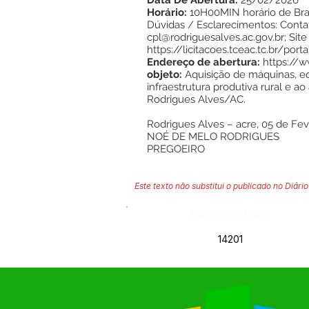
Data De Abertura:
25/02/2026
Horário:
10H00MIN horário de Bras
Dúvidas / Esclarecimentos: Contata
cpl@rodriguesalves.ac.gov.br; Site
https://licitacoes.tceac.tc.br/port
Endereço de abertura:
https://
objeto:
Aquisição de máquinas, eq
infraestrutura produtiva rural e 
Rodrigues Alves/AC.
Rodrigues Alves – acre, 05 de Fe
NOÉ DE MELO RODRIGUES
PREGOEIRO
Este texto não substitui o publicado no Diário 
Número do Diário:
14201