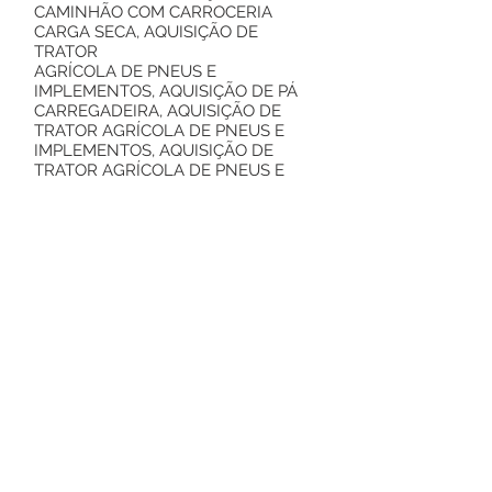
CAMINHÃO COM CARROCERIA
CARGA SECA, AQUISIÇÃO DE
TRATOR
AGRÍCOLA DE PNEUS E
IMPLEMENTOS, AQUISIÇÃO DE PÁ
CARREGADEIRA, AQUISIÇÃO DE
TRATOR AGRÍCOLA DE PNEUS E
IMPLEMENTOS, AQUISIÇÃO DE
TRATOR AGRÍCOLA DE PNEUS E
IMPLEMENTOS E AQUISIÇÃO DE
ESCAVADEIRAS HIDRAULICAS,
conforme termo de referência –
Anexo I.
O Edital completo está à disposição
dos interessados, na Prefeitura
Municipal de Rodrigues Alves/AC, na
Comissão Permanente de
Licitação, nos dias úteis das
08h00min às 14h00min, sito à Av. São
José,
780 – Centro, Rodrigues Alves/AC
ou em download nos seguintes sites
https://www.rodriguesalves.ac.gov.br
.