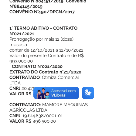
Convênio N°884151/2019; Convênio
N°884145/2019
CONVÊNIO N°490/DPCN/2017
1° TERMO ADITIVO - CONTRATO
N°021/2021
Prorrogação por mais 12 (doze)
meses a
contar de 12/10/2021 a 12/10/2022
Valor do presente Contrato é de R$
993.000,00
CONTRATO N°021/2020
EXTRATO DO
Contrato n°21/2020
CONTRATADO
: Otmiza Comercial
LTDA
CNPJ
20.413.494
/0001-43
VALOR R$
282.966,47
CONTRATADO:
MAMORÉ MÁQUINAS
AGRÍCOLAS LTDA
CNPJ
:
19.614.838
/0001-01
VALOR R$
496.500,00