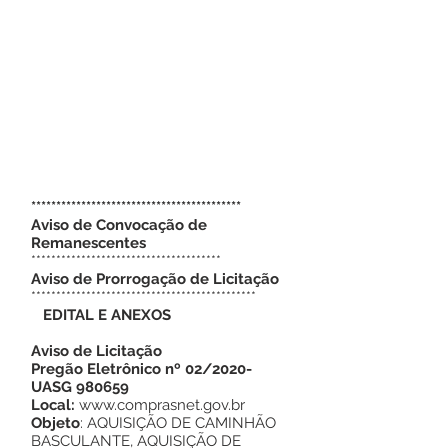
******************************************
Aviso de Convocação de
Remanescentes
**************************************
Aviso de Prorrogação de Licitação
*********************************************
EDITAL E ANEXOS
Aviso de Licitação
Pregão Eletrônico nº 02/2020-
UASG 980659
Local:
www.comprasnet.gov.br
Objeto
: AQUISIÇÃO DE CAMINHÃO
BASCULANTE, AQUISIÇÃO DE