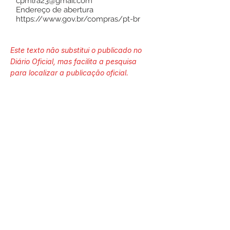
cpmlra23@gmail.com
Endereço de abertura
https://www.gov.br/compras/pt-br
Este texto não substitui o publicado no
Diário Oficial, mas facilita a pesquisa
para localizar a publicação oficial.
Número do Diário:
14102
Página da Publicação:
102
Data da Publicação:
9 de setembro de 2025