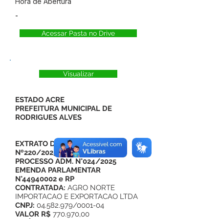
Hora de Abertura
-
Acessar Pasta no Drive
Visualizar
ESTADO ACRE
PREFEITURA MUNICIPAL DE
RODRIGUES ALVES
EXTRATO DO CONTRATO
Nº220/2025
PROCESSO ADM. N°024/2025
EMENDA PARLAMENTAR
N°44940002 e RP
CONTRATADA:
AGRO NORTE
IMPORTACAO E EXPORTACAO LTDA
CNPJ:
04.582.979/0001-04
VALOR R$
770.970,00