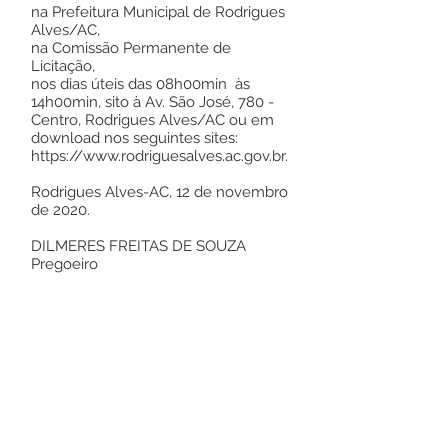
na Prefeitura Municipal de Rodrigues
Alves/AC,
na Comissão Permanente de
Licitação,
nos dias úteis das 08h00min às
14h00min, sito à Av. São José, 780 -
Centro, Rodrigues Alves/AC ou em
download nos seguintes sites:
https://www.rodriguesalves.ac.gov.br
.
Rodrigues Alves-AC, 12 de novembro
de 2020.
DILMERES FREITAS DE SOUZA
Pregoeiro
Este texto não substitui o publicado no
Diário Oficial, mas facilita a pesquisa
para localizar a publicação oficial.
Número do Diário: