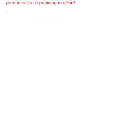
para localizar a publicação oficial.
Número do Diário:
13066
Página da Publicação:
Data da Publicação:
18 de junho de 2021
Órgão:
Sec. Agricultura