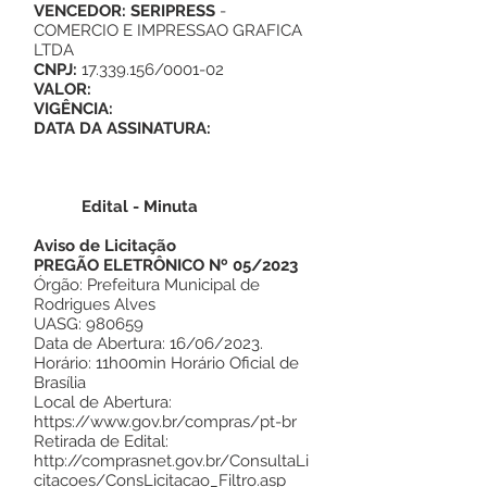
VENCEDOR: SERIPRESS
-
COMERCIO E IMPRESSAO GRAFICA
LTDA
CNPJ:
17.339.156
/0001-02
VALOR:
VIGÊNCIA:
DATA DA ASSINATURA:
Edital - Minuta
Aviso de Licitação
PREGÃO ELETRÔNICO Nº 05/2023
Órgão: Prefeitura Municipal de
Rodrigues Alves
UASG: 980659
Data de Abertura: 16/06/2023.
Horário: 11h00min Horário Oficial de
Brasília
Local de Abertura:
https://www.gov.br/compras/pt-br
Retirada de Edital:
http://comprasnet.gov.br/ConsultaLi
citacoes/ConsLicitacao_Filtro.asp