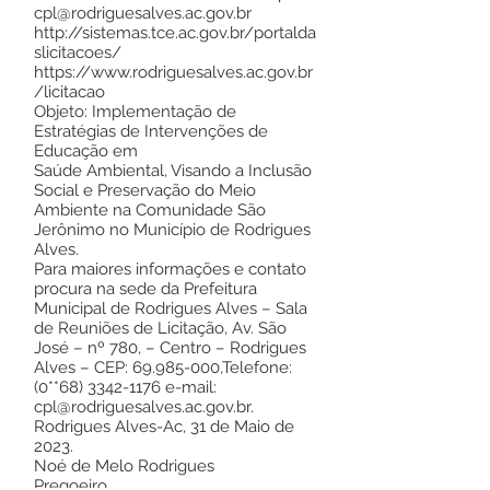
cpl@rodriguesalves.ac.gov.br
http://sistemas.tce.ac.gov.br/portalda
slicitacoes/
https://www.rodriguesalves.ac.gov.br
/licitacao
Objeto: Implementação de
Estratégias de Intervenções de
Educação em
Saúde Ambiental, Visando a Inclusão
Social e Preservação do Meio
Ambiente na Comunidade São
Jerônimo no Município de Rodrigues
Alves.
Para maiores informações e contato
procura na sede da Prefeitura
Municipal de Rodrigues Alves – Sala
de Reuniões de Licitação, Av. São
José – nº 780, – Centro – Rodrigues
Alves – CEP:
69.985-000
,Telefone:
(0**68)
3342-1176
e-mail:
cpl@rodriguesalves.ac.gov.br
.
Rodrigues Alves-Ac, 31 de Maio de
2023.
Noé de Melo Rodrigues
Pregoeiro