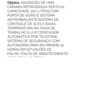
Objeto:
AQUISIÇÃO DE UMA
CÂMARA REFRIGERADA VERTICAL
CAPACIDADE 300 LITROS COM
PORTA DE VIDRO E SISTEMA
ANTIEMBAÇANTE:SISTEMA DE
CONTROLE DE ALTA E BAIXA
TEMPERATURA NA FAIXA DE
TRABALHO (2 A 8 C)DISCAGEM
AUTOMÁTICA POR TELEFONE:
SISTEMA DE SEGURANÇA COM
AUTONOMIA PARA NO MINIMO 12
HORAS EM SITUAÇÕES DE
FALHA /FALTA DE ABASTECIMENTO
DE ENERGIA ELÉTRICA
POR PARTE DA CONCESSIONARIA
LOCAL,
conforme PROPOSTA DE AQUISIÇÃO
DE EQUIPAMENTO/
MATERIAL PERMANENTE Nº. DA
PROPOSTA:
11591.240000
/1190-04
PROPOSTA firmada entre o Fundo
Municipal de Saúde e Ministério da
Saúde.
Rodrigues Alves-Ac, 18 de Outubro