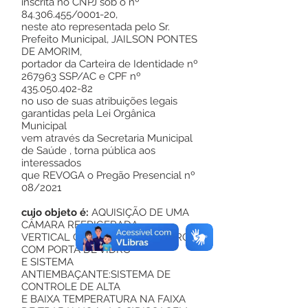
inscrita no CNPJ sob o nº
84.306.455/0001-20,
neste ato representada pelo Sr.
Prefeito Municipal, JAILSON PONTES
DE AMORIM,
portador da Carteira de Identidade nº
267963 SSP/AC e CPF nº
435.050.402-82
no uso de suas atribuições legais
garantidas pela Lei Orgânica
Municipal
vem através da Secretaria Municipal
de Saúde , torna pública aos
interessados
que REVOGA o Pregão Presencial nº
08/2021
cujo objeto é:
AQUISIÇÃO DE UMA
CÂMARA REFRIGERADA
VERTICAL CAPACIDADE 300 LITROS
COM PORTA DE VIDRO
E SISTEMA
ANTIEMBAÇANTE:SISTEMA DE
CONTROLE DE ALTA
E BAIXA TEMPERATURA NA FAIXA