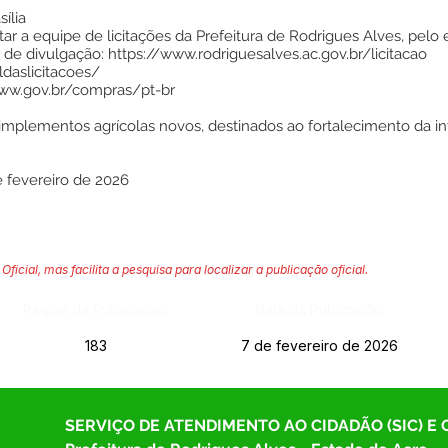
ília
r a equipe de licitações da Prefeitura de Rodrigues Alves, pelo 
e de divulgação: https://www.rodriguesalves.ac.gov.br/licitacao
aldaslicitacoes/
www.gov.br/compras/pt-br
mplementos agrícolas novos, destinados ao fortalecimento da infr
e fevereiro de 2026
Oficial, mas facilita a pesquisa para localizar a publicação oficial.
Página da Publicação:
Data da Publicação:
183
7 de fevereiro de 2026
SERVIÇO DE ATENDIMENTO AO CIDADÃO (SIC) E