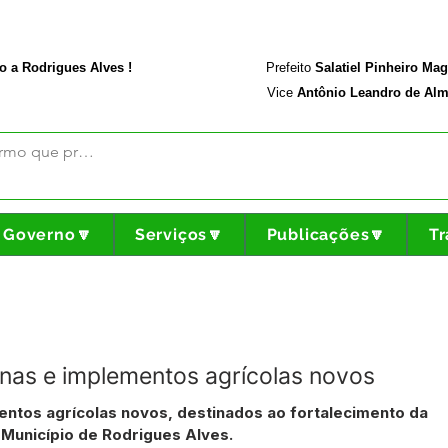
rodriguesalves.ac.gov.br
Portal da Transparência
o a Rodrigues Alves !
Prefeito
Salatiel Pinheiro Ma
Vice
Antônio Leandro de Alm
Governo🔽
Serviços🔽
Publicações🔽
Tr
nas e implementos agrícolas novos
ntos agrícolas novos, destinados ao fortalecimento da
o Município de Rodrigues Alves.