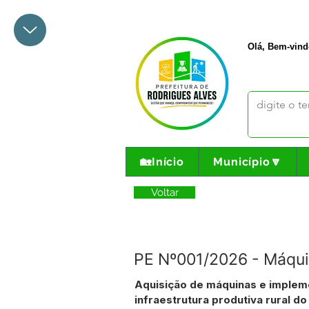
+55 68 3342-1047
prefeito@
Olá, Bem-vind
🏡Início
Município🔽
Voltar
PE Nº001/2026 - Máqui
Aquisição de máquinas e impleme
infraestrutura produtiva rural d