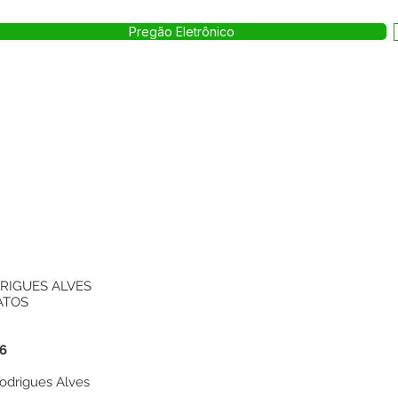
Pregão Eletrônico
RIGUES ALVES
ATOS
26
Rodrigues Alves