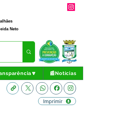
galhães
eida Neto
ansparência🔽
📰Notícias
Imprimir