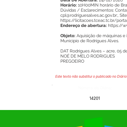
Data De Abertura:
24/02/2026
Horário:
10H00MIN horário de Bras
Dúvidas / Esclarecimentos: Contata
cpl@rodriguesalves.ac.gov.br;, Sit
https://licitacoes.tceac.tc.br/port
Endereço de abertura:
https://
Objeto:
Aquisição de máquinas e i
Município de Rodrigues Alves.
DAT Rodrigues Alves – acre, 05 d
NOÉ DE MELO RODRIGUES
PREGOEIRO
Este texto não substitui o publicado no Diário 
Número do Diário:
14201