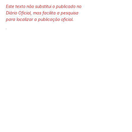
Este texto não substitui o publicado no
Diário Oficial, mas facilita a pesquisa
para localizar a publicação oficial.
Número do Diário:
13260
Página da Publicação:
74
Data da Publicação:
6 de abril de 2022
Órgão:
Gab. Prefeito(a)