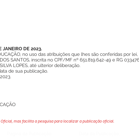
E JANEIRO DE 2023.
ÇÃO, no uso das atribuições que lhes são conferidas por lei, 
 SANTOS, inscrita no CPF/MF nº 651.819.642-49 e RG 033476
VA LOPES, até ulterior deliberação.
data de sua publicação.
 2023.
UCAÇÃO
Oficial, mas facilita a pesquisa para localizar a publicação oficial.
Página da Publicação:
Data da Publicação: