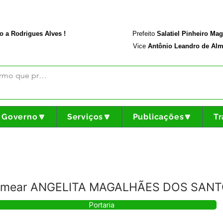
rodriguesalves.ac.gov.br
Portal da Transparência
o a Rodrigues Alves !
Prefeito
Salatiel Pinheiro Ma
Vice
Antônio Leandro de Alm
Governo🔽
Serviços🔽
Publicações🔽
Tr
 Nomear ANGELITA MAGALHÃES DOS SAN
Portaria