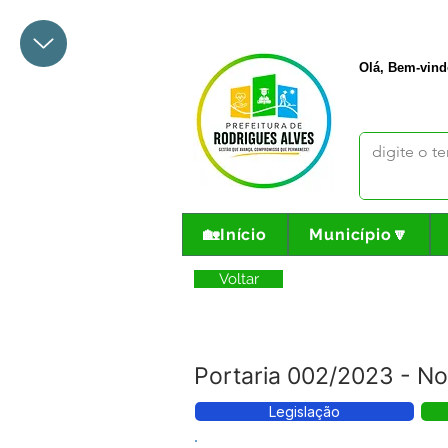
+55 68 3342-1047
prefeito@
Olá, Bem-vind
🏡Início
Município🔽
Voltar
Portaria 002/2023 -
Legislação