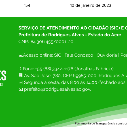
154
10 de janeiro de 2023
SERVIÇO DE ATENDIMENTO AO CIDADÃO (SIC) E
Prefeitura de Rodrigues Alves - Estado do Acre
CNPJ 
84.306.455/0001-20
💻Acesso online: 
SIC 
| 
Fale Conosco
 | 
Ouvidoria
| 
Por
📱Fone: +55 (68) 
3342-1176 (Jonathas Fabrício)
🏢 
Av. São José, 780, CEP 69985-000, Rodrigues Alv
📅 Segunda a sexta, das 8:00 às 14;00 (fechado aos 
📧
prefeito@rodriguesalves.ac.gov.
Ferramenta de Transparência constru