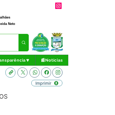
galhães
eida Neto
ansparência🔽
📰Notícias
Imprimir
TOS