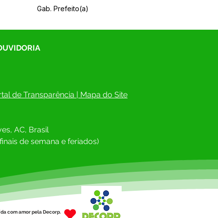
Gab. Prefeito(a)
 OUVIDORIA
tal de Transparência
 | 
Mapa do Site
es, AC, Brasil
finais de semana e feriados)
ída com amor pela Decorp.