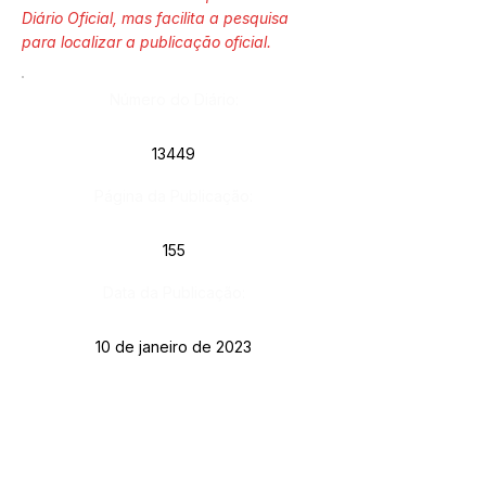
Diário Oficial, mas facilita a pesquisa
para localizar a publicação oficial.
Número do Diário:
13449
Página da Publicação:
155
Data da Publicação:
10 de janeiro de 2023
Órgão:
Gab. Prefeito(a)