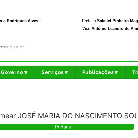
rodriguesalves.ac.gov.br
Portal da Transparência
o a Rodrigues Alves !
Prefeito
Salatiel Pinheiro Ma
Vice
Antônio Leandro de Alm
Governo🔽
Serviços🔽
Publicações🔽
Tr
 Nomear JOSÉ MARIA DO NASCIMENTO SO
Portaria