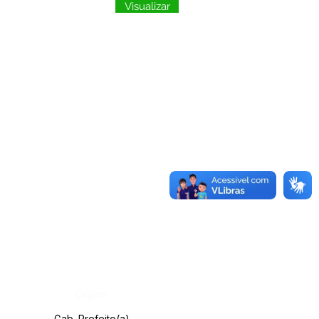
Visualizar
Órgão:
Gab. Prefeito(a)