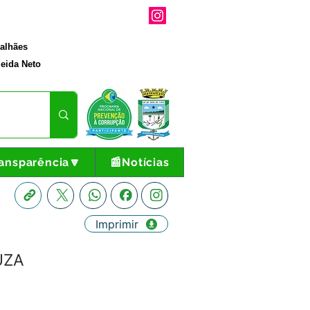
galhães
eida Neto
ansparência🔽
📰Notícias
Imprimir
UZA