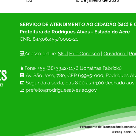
155
10 de janeiro de 2023
SERVIÇO DE ATENDIMENTO AO CIDADÃO (SIC) E
Prefeitura de Rodrigues Alves - Estado do Acre
CNPJ 
84.306.455/0001-20
💻Acesso online: 
SIC 
| 
Fale Conosco
 | 
Ouvidoria
| 
Por
📱Fone: +55 (68) 
3342-1176 (Jonathas Fabrício)
🏢 
Av. São José, 780, CEP 69985-000, Rodrigues Alv
📅 Segunda a sexta, das 8:00 às 14;00 (fechado aos 
📧
prefeito@rodriguesalves.ac.gov.
Ferramenta de Transparência constru
© 2009-2022. Tod