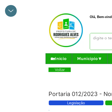
+55 68 3342-1047
prefeito@
Olá, Bem-vind
🏡Início
Município🔽
Voltar
Portaria 012/2023 -
Legislação