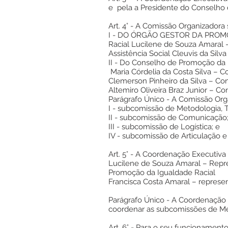
e pela a Presidente do Conselho 
Art. 4° - A Comissão Organizadora
I - DO ÓRGÃO GESTOR DA PROMOÇ
Racial Lucilene de Souza Amaral 
Assistência Social Cleuvis da Sil
II - Do Conselho de Promoção da 
Maria Córdelia da Costa Silva – 
Clemerson Pinheiro da Silva – C
Altemiro Oliveira Braz Junior – C
Parágrafo Único - A Comissão Org
I - subcomissão de Metodologia, 
II - subcomissão de Comunicação
III - subcomissão de Logística; e
IV - subcomissão de Articulação e
Art. 5° - A Coordenação Executiva
Lucilene de Souza Amaral – Repr
Promoção da Igualdade Racial
Francisca Costa Amaral – represe
Parágrafo Único - A Coordenação
coordenar as subcomissões de Met
Art. 6° - Para o seu funcionament