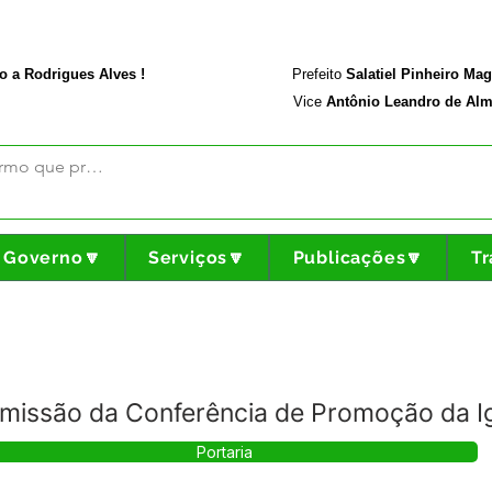
rodriguesalves.ac.gov.br
Portal da Transparência
o a Rodrigues Alves !
Prefeito
Salatiel Pinheiro Ma
Vice
Antônio Leandro de Alm
Governo🔽
Serviços🔽
Publicações🔽
Tr
missão da Conferência de Promoção da Ig
Portaria