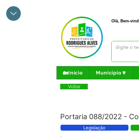
+55 68 3342-1047
prefeito@
Olá, Bem-vind
🏡Início
Município🔽
Voltar
Portaria 088/2022 - Co
Legislação