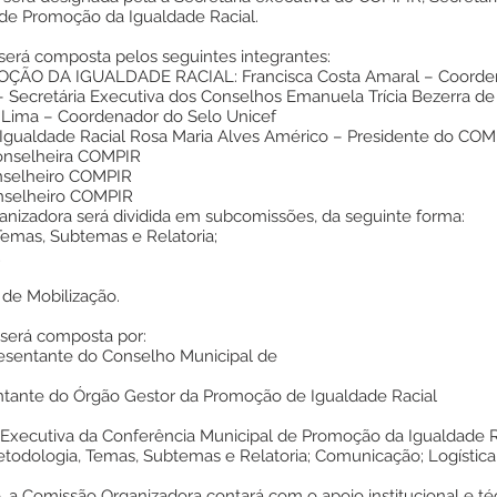
de Promoção da Igualdade Racial.
 será composta pelos seguintes integrantes:
ÃO DA IGUALDADE RACIAL: Francisca Costa Amaral – Coorden
– Secretária Executiva dos Conselhos Emanuela Trícia Bezerra de
va Lima – Coordenador do Selo Unicef
Igualdade Racial Rosa Maria Alves Américo – Presidente do COM
Conselheira COMPIR
onselheiro COMPIR
onselheiro COMPIR
anizadora será dividida em subcomissões, da seguinte forma:
Temas, Subtemas e Relatoria;
;
 de Mobilização.
 será composta por:
esentante do Conselho Municipal de
ntante do Órgão Gestor da Promoção de Igualdade Racial
 Executiva da Conferência Municipal de Promoção da Igualdade 
odologia, Temas, Subtemas e Relatoria; Comunicação; Logística; 
o, a Comissão Organizadora contará com o apoio institucional e té