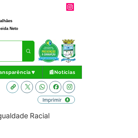
galhães
eida Neto
ansparência🔽
📰Notícias
Imprimir
ualdade Racial