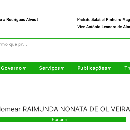
rodriguesalves.ac.gov.br
Portal da Transparência
o a Rodrigues Alves !
Prefeito
Salatiel Pinheiro Ma
Vice
Antônio Leandro de Alm
Governo🔽
Serviços🔽
Publicações🔽
Tr
-Nomear RAIMUNDA NONATA DE OLIVEIRA
Portaria