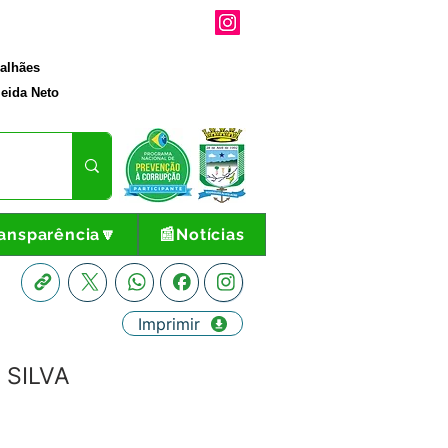
galhães
eida Neto
ansparência🔽
📰Notícias
Imprimir
 SILVA