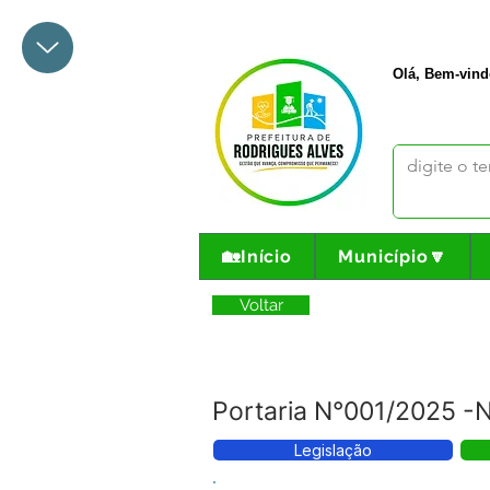
+55 68 3342-1047
prefeito@
Olá, Bem-vind
🏡Início
Município🔽
Voltar
Portaria N°001/2025 
Legislação