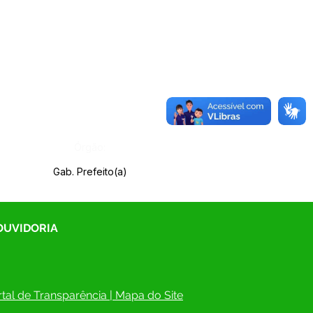
Órgão:
Gab. Prefeito(a)
 OUVIDORIA
tal de Transparência
 | 
Mapa do Site