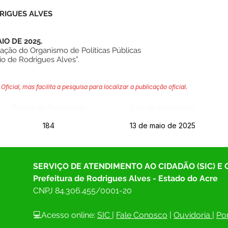
RIGUES ALVES
IO DE 2025.
ção do Organismo de Políticas Públicas
o de Rodrigues Alves”.
Oficial, mas facilita a pesquisa para localizar a publicação oficial.
Página da Publicação:
Data da Publicação:
184
13 de maio de 2025
SERVIÇO DE ATENDIMENTO AO CIDADÃO (SIC) E
Prefeitura de Rodrigues Alves - Estado do Acre
CNPJ 
84.306.455/0001-20
💻Acesso online: 
SIC 
| 
Fale Conosco
 | 
Ouvidoria
| 
Por