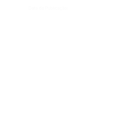
Data da Publicação:
4 de fevereiro de 2025
Órgão:
Sec. Educação
SERVIÇO DE ATENDIMENTO AO CIDADÃO 
(SIC) E OUVIDORIA
Prefeitura de Rodrigues Alves - Estado do 