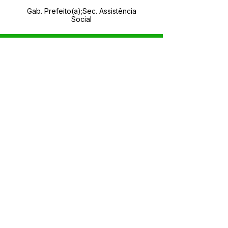
Gab. Prefeito(a);Sec. Assistência
Social
SERVIÇO DE ATENDIMENTO AO CIDADÃO 
(SIC) E OUVIDORIA
Prefeitura de Rodrigues Alves - Estado do 
Acre
CNPJ 
84.306.455/0001-20
💻Acesso online: 
SIC 
| 
Fale Conosco
 | 
Ouvidoria
| 
Portal de Transparência
 | 
Mapa do Site