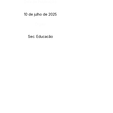
Data da Publicação:
10 de julho de 2025
Órgão:
Sec. Educação
SERVIÇO DE ATENDIMENTO AO CIDADÃO 
(SIC) E OUVIDORIA
Prefeitura de Rodrigues Alves - Estado do 
Acre