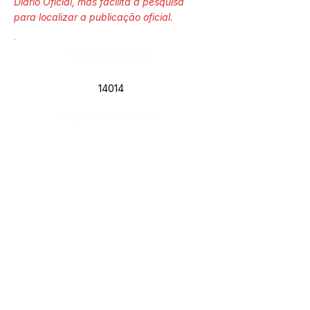
Diário Oficial, mas facilita a pesquisa
para localizar a publicação oficial.
Número do Diário:
14014
Página da Publicação:
257
Data da Publicação:
6 de maio de 2025
Órgão:
Gab. Prefeito(a)