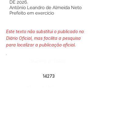
DE 2026.
Antônio Leandro de Almeida Neto
Prefeito em exercício
Este texto não substitui o publicado no
Diário Oficial, mas facilita a pesquisa
para localizar a publicação oficial.
Número do Diário:
14273
Página da Publicação:
87
Data da Publicação:
26 de maio de 2026