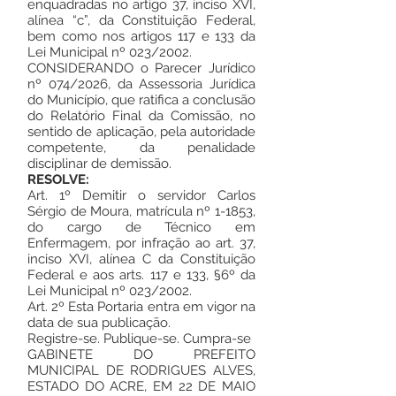
enquadradas no artigo 37, inciso XVI,
alínea “c”, da Constituição Federal,
bem como nos artigos 117 e 133 da
Lei Municipal nº 023/2002.
CONSIDERANDO o Parecer Jurídico
nº 074/2026, da Assessoria Jurídica
do Município, que ratifica a conclusão
do Relatório Final da Comissão, no
sentido de aplicação, pela autoridade
competente, da penalidade
disciplinar de demissão.
RESOLVE:
Art. 1º Demitir o servidor Carlos
Sérgio de Moura, matrícula nº 1-1853,
do cargo de Técnico em
Enfermagem, por infração ao art. 37,
inciso XVI, alínea C da Constituição
Federal e aos arts. 117 e 133, §6º da
Lei Municipal nº 023/2002.
Art. 2º Esta Portaria entra em vigor na
data de sua publicação.
Registre-se. Publique-se. Cumpra-se
GABINETE DO PREFEITO
MUNICIPAL DE RODRIGUES ALVES,
ESTADO DO ACRE, EM 22 DE MAIO