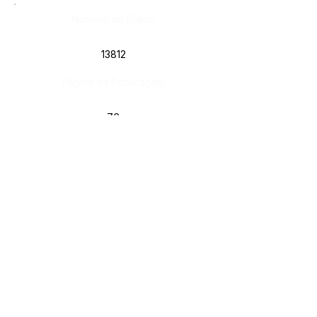
Número do Diário:
13812
Página da Publicação:
76
Data da Publicação:
8 de julho de 2024
Órgão:
Gab. Prefeito(a)