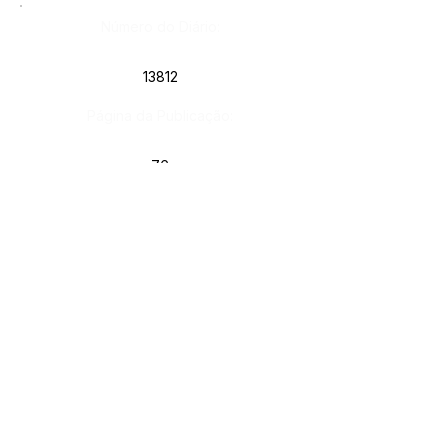
Número do Diário:
13812
Página da Publicação:
76
Data da Publicação:
8 de julho de 2024
Órgão:
Gab. Prefeito(a)