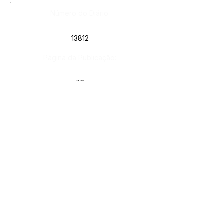
Número do Diário:
13812
Página da Publicação:
76
Data da Publicação:
8 de julho de 2024
Órgão:
Gab. Prefeito(a)