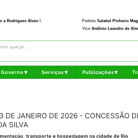
rodriguesalves.ac.gov.br
Portal da Transparência
o a Rodrigues Alves !
Prefeito
Salatiel Pinheiro Ma
Vice
Antônio Leandro de Alm
Governo🔽
Serviços🔽
Publicações🔽
Tr
13 DE JANEIRO DE 2026 - CONCESSÃO DE
A SILVA
limentação, transporte e hospedagem na cidade de Rio