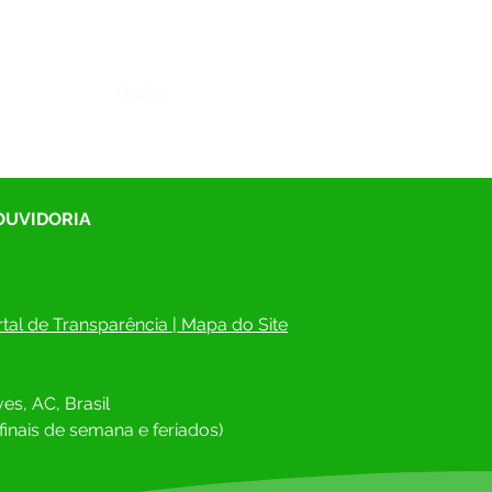
Órgão:
 OUVIDORIA
tal de Transparência
 | 
Mapa do Site
es, AC, Brasil
finais de semana e feriados)