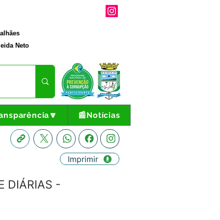
galhães
eida Neto
ansparência🔽
📰Notícias
Imprimir
 DIÁRIAS -