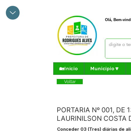
+55 68 3342-1047
prefeito@
Olá, Bem-vind
🏡Início
Município🔽
Voltar
PORTARIA Nº 001, DE 
LAURINILSON COSTA D
Conceder 03 (Tres) diárias de a