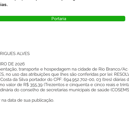
ias.
Portaria
RIGUES ALVES
IRO DE 2026
imentação, transporte e hospedagem na cidade de Rio Branco/Ac e
no uso das atribuições que lhes são conferidas por lei: RESOL
n Costa da Silva portador do CPF: 694.952.702-00, 03 (tres) diárias
 valor de R$ 355,39 (Trezentos e cinquenta e cinco reais e trin
rdinária do conselho de secretarias municipais de saúde (COSEMS)
r na data de sua publicação.