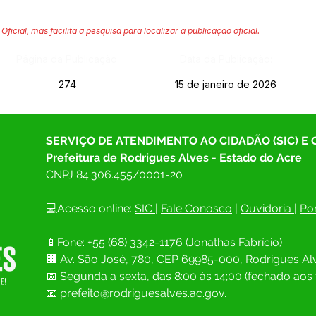
Oficial, mas facilita a pesquisa para localizar a publicação oficial.
Página da Publicação:
Data da Publicação:
274
15 de janeiro de 2026
SERVIÇO DE ATENDIMENTO AO CIDADÃO (SIC) E
Prefeitura de Rodrigues Alves - Estado do Acre
CNPJ 
84.306.455/0001-20
💻Acesso online: 
SIC 
| 
Fale Conosco
 | 
Ouvidoria
| 
Por
📱Fone: +55 (68) 
3342-1176 (Jonathas Fabrício)
🏢 
Av. São José, 780, CEP 69985-000, Rodrigues Alv
📅 Segunda a sexta, das 8:00 às 14;00 (fechado aos 
📧
prefeito@rodriguesalves.ac.gov.