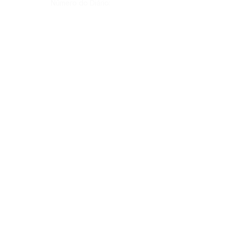
Número do Diário:
Página da Publicação:
Data da Publicação:
5 de março de 2021
Órgão:
Sec. Administração