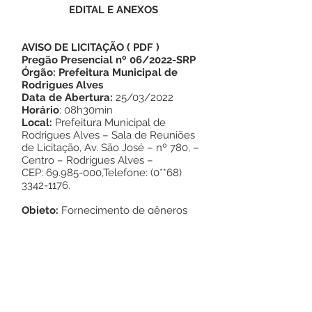
EDITAL E ANEXOS
AVISO DE LICITAÇÃO
(
PDF
)
Pregão Presencial nº 06/2022-SRP
Órgão: Prefeitura Municipal de
Rodrigues Alves
Data de Abertura:
25/03/2022
Horário
: 08h30min
Local:
Prefeitura Municipal de
Rodrigues Alves – Sala de Reuniões
de Licitação, Av. São José – nº 780, –
Centro – Rodrigues Alves –
CEP:
69.985-000
,Telefone: (0**68)
3342-1176
.
Objeto:
Fornecimento de gêneros
alimentícios.
Rodrigues Alves-AC, 14 de Março de
2022.
Noé de Melo Rodrigues
Pregoeiro