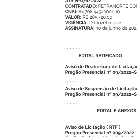
ATA Nº076/2022
CONTRATADO:
PETRANORTE COM
CNPJ:
84.708.445/0001-10
VALOR:
R$ 285.720,00
VIGÊNCIA:
12 (doze) meses
ASSINATURA:
30 de junho de 202
**********
EDITAL RETIFICADO
Aviso de Reabertura de Licitaçã
Pregão Presencial nº 09/2022–
******
Aviso de Suspensão de Licitaçã
Pregão Presencial nº 09/2022–
********
EDITAL E ANEXOS
Aviso de Licitação
(
RTF
)
Pregão Presencial nº 009/2022