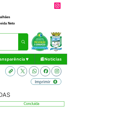
galhães
eida Neto
ansparência🔽
📰Notícias
Imprimir
ADAS
Concluída