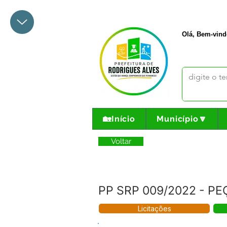
+55 68 3342-1047
prefeito@
Olá, Bem-vind
🏡Início
Município🔽
Voltar
PP SRP 009/2022 - P
Licitações