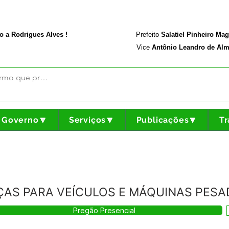
rodriguesalves.ac.gov.br
Portal da Transparência
o a Rodrigues Alves !
Prefeito
Salatiel Pinheiro Ma
Vice
Antônio Leandro de Alm
Governo🔽
Serviços🔽
Publicações🔽
Tr
EÇAS PARA VEÍCULOS E MÁQUINAS PES
Pregão Presencial