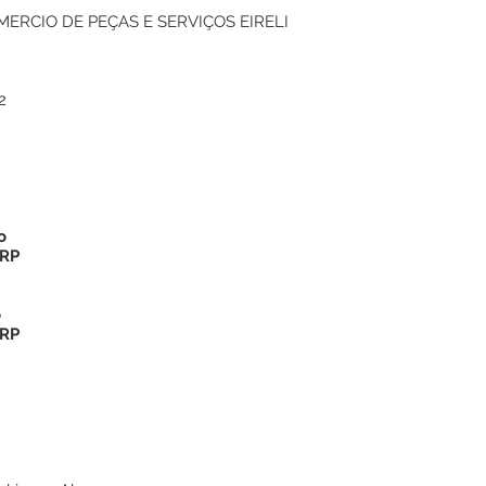
ERCIO DE PEÇAS E SERVIÇOS EIRELI
2
o
SRP
o
SRP