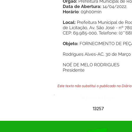
Órgão:
Prefeitura Municipal de R
Data de Abertura:
14/04/2022.
Horário
: 09h00min
Local:
Prefeitura Municipal de Ro
de Licitação, Av. São José - nº 780
CEP: 69.985-000, Telefone: (0**68)
Objeto:
FORNECIMENTO DE PEÇA
Rodrigues Alves-AC, 30 de Março 
NOÉ DE MELO RODRIGUES
Presidente
Este texto não substitui o publicado no Diário 
Número do Diário:
13257