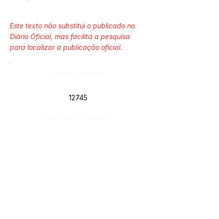
Este texto não substitui o publicado no
Diário Oficial, mas facilita a pesquisa
para localizar a publicação oficial.
Número do Diário:
12745
Página da Publicação:
70
Data da Publicação:
21 de fevereiro de 2020
Órgão: