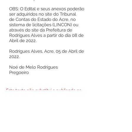
OBS: O Edital e seus anexos poderão
ser adquiridos no site do Tribunal
de Contas do Estado do Acre, no
sistema de licitações (LINCON) ou
através do site da Prefeitura de
Rodrigues Alves a partir do dia 08 de
Abril de 2022.
Rodrigues Alves, Acre, 05 de Abril de
2022.
Noé de Melo Rodrigues
Pregoeiro
Este texto não substitui o publicado no
Diário Oficial, mas facilita a pesquisa
para localizar a publicação oficial.
Número do Diário: