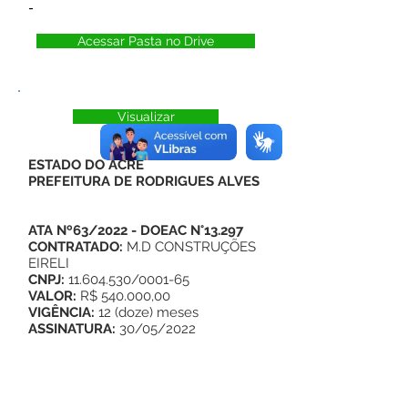
-
Acessar Pasta no Drive
Visualizar
ESTADO DO ACRE
PREFEITURA DE RODRIGUES ALVES
ATA Nº63/2022
- DOEAC N°13.297
CONTRATADO:
M.D CONSTRUÇÕES
EIRELI
CNPJ:
11.604.530/0001-65
VALOR:
R$ 540.000,00
VIGÊNCIA:
12 (doze) meses
ASSINATURA:
30/05/2022