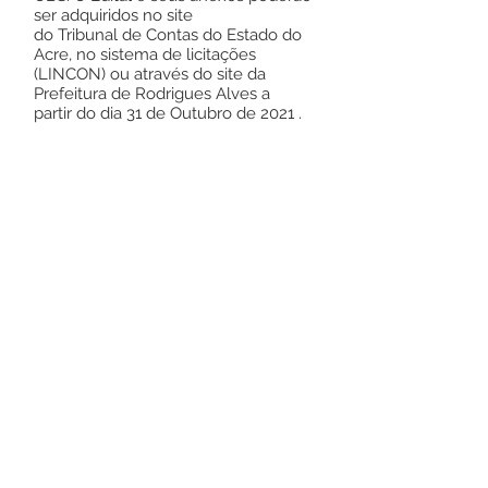
ser adquiridos no site
do Tribunal de Contas do Estado do
Acre, no sistema de licitações
(LINCON) ou através do site da
Prefeitura de Rodrigues Alves a
partir do dia 31 de Outubro de 2021 .
Noé de Melo Rodrigues
Pregoeiro
Este texto não substitui o publicado no
Diário Oficial, mas facilita a pesquisa
para localizar a publicação oficial.
Número do Diário:
13156
Página da Publicação: