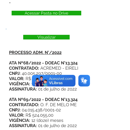
-
Acessar Pasta no Drive
Visualizar
PROCESSO ADM. N°/2022
ATA Nº68/2022
- DOEAC N°13.324
CONTRATADO:
ACREMED - EIRELI
CNPJ:
40.005.297/0001-00
VALOR:
R$ 524.055,00
VIGÊNCIA:
12 (doze) meses
ASSINATURA:
01 de julho de 2022
ATA Nº69/2022
- DOEAC N°13.324
CONTRATADO:
O. F. DE MELO ME
CNPJ:
04.015.438/0001-02
VALOR:
R$ 524.055,00
VIGÊNCIA:
12 (doze) meses
ASSINATURA:
01 de julho de 2022