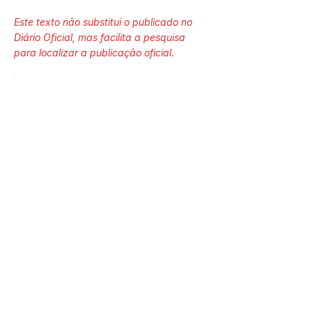
Este texto não substitui o publicado no
Diário Oficial, mas facilita a pesquisa
para localizar a publicação oficial.
Número do Diário:
13304
Página da Publicação:
87
Data da Publicação:
10 de junho de 2022
Órgão:
Sec. Saúde