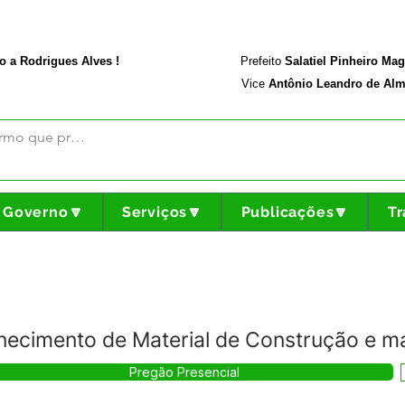
rodriguesalves.ac.gov.br
Portal da Transparência
o a Rodrigues Alves !
Prefeito
Salatiel Pinheiro Ma
Vice
Antônio Leandro de Alm
Governo🔽
Serviços🔽
Publicações🔽
Tr
ecimento de Material de Construção e ma
Pregão Presencial