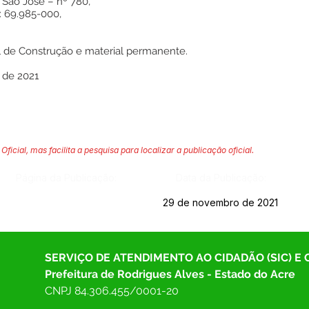
 São José – nº 780,
: 69.985-000,
 de Construção e material permanente.
 de 2021
Oficial, mas facilita a pesquisa para localizar a publicação oficial.
Página da Publicação:
Data da Publicação:
29 de novembro de 2021
SERVIÇO DE ATENDIMENTO AO CIDADÃO (SIC) E
Prefeitura de Rodrigues Alves - Estado do Acre
CNPJ 
84.306.455/0001-20