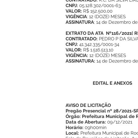
CONTRATADO:
R.C. DA SILVA EIR
CNPJ:
05.128.302/0001-63
VALOR:
R$ 152.500,00
VIGÊNCIA
: 12 (DOZE) MESES
ASSINATURA
: 14 de Dezembro de
EXTRATO DA
ATA Nº116/2021
(
R
CONTRATADO:
PEDRO P DA SILV
CNPJ:
41.342.335/0001-34
VALOR:
R$ 1.516.513,10
VIGÊNCIA:
12 (DOZE) MESES
ASSINATURA:
14 de Dezembro de
EDITAL E ANEXOS
AVISO DE LICITAÇÃO
Pregão Presencial nº 28/2021-S
Órgão: Prefeitura Municipal de 
Data de Abertura:
09/12/2021
Horário:
09h00min
Local:
Prefeitura Municipal de Ro