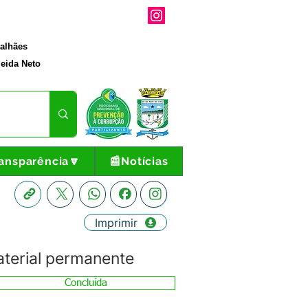
galhães
eida Neto
ansparência🔽
📰Notícias
Imprimir
terial permanente
Concluída