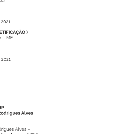
ELI
 2021
ETIFICAÇÃO
)
A – ME
 2021
RP
Rodrigues Alves
drigues Alves –