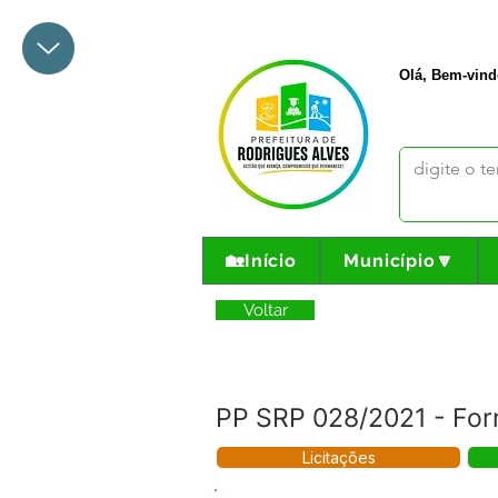
+55 68 3342-1047
prefeito@
Olá, Bem-vind
🏡Início
Município🔽
Voltar
PP SRP 028/2021 - Forn
Licitações