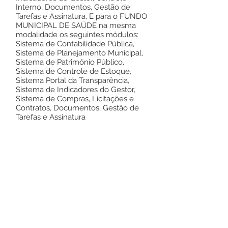
Interno, Documentos, Gestão de
Tarefas e Assinatura, E para o FUNDO
MUNICIPAL DE SAÚDE na mesma
modalidade os seguintes módulos:
Sistema de Contabilidade Pública,
Sistema de Planejamento Municipal,
Sistema de Patrimônio Público,
Sistema de Controle de Estoque,
Sistema Portal da Transparência,
Sistema de Indicadores do Gestor,
Sistema de Compras, Licitações e
Contratos, Documentos, Gestão de
Tarefas e Assinatura
Rodrigues Alves-AC, 26 de
Novembro de 2021.
Noé de Melo Rodrigues
Pregoeiro
Este texto não substitui o publicado no
Diário Oficial, mas facilita a pesquisa
para localizar a publicação oficial.