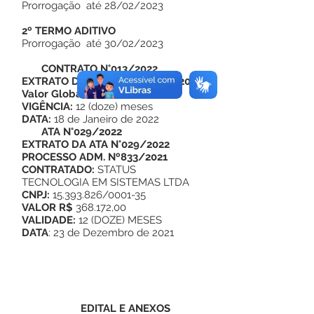
Prorrogação até 28/02/2023
2º TERMO ADITIVO
Prorrogação até 30/02/2023
CONTRATO N°013/2022
EXTRATO DO CONTRATO Nº13/2022
Valor Global R$
251.748,00
VIGÊNCIA:
12 (doze) meses
DATA:
18 de Janeiro de 2022
ATA N°029/2022
EXTRATO DA ATA
N°029/2022
PROCESSO ADM. Nº833/2021
CONTRATADO:
STATUS
TECNOLOGIA EM SISTEMAS LTDA
CNPJ:
15.393.826/0001-35
VALOR R$
368.172,00
VALIDADE:
12 (DOZE) MESES
DATA
: 23 de Dezembro de 2021
EDITAL E ANEXOS